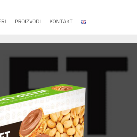
RI
PROIZVODI
KONTAKT