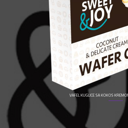
VAFEL KUGLICE SA KOKOS KREM